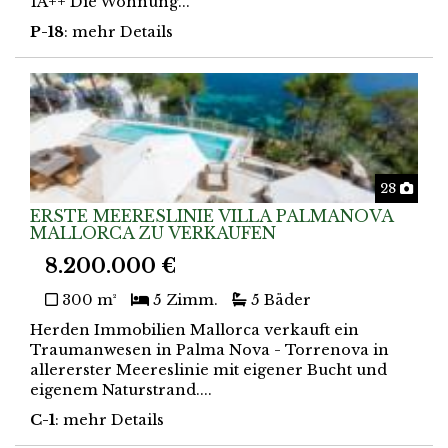
1A++ Die Wohnung...
P-18
: mehr Details
Foto
28
ERSTE MEERESLINIE VILLA PALMANOVA
MALLORCA ZU VERKAUFEN
8.200.000 €
300 m²
5 Zimm.
5 Bäder
Herden Immobilien Mallorca verkauft ein
Traumanwesen in Palma Nova - Torrenova in
allererster Meereslinie mit eigener Bucht und
eigenem Naturstrand....
C-1
: mehr Details