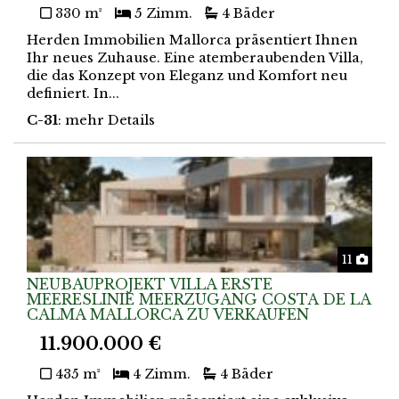
330 m²
5 Zimm.
4 Bäder
Herden Immobilien Mallorca präsentiert Ihnen
Ihr neues Zuhause. Eine atemberaubenden Villa,
die das Konzept von Eleganz und Komfort neu
definiert. In...
C-31
: mehr Details
Foto
11
NEUBAUPROJEKT VILLA ERSTE
MEERESLINIE MEERZUGANG COSTA DE LA
CALMA MALLORCA ZU VERKAUFEN
11.900.000 €
435 m²
4 Zimm.
4 Bäder