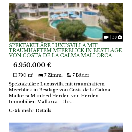
Mit Video
Foto
| 53
SPEKTAKULÄRE LUXUSVILLA MIT
TRAUMHAFTEM MEERBLICK IN BESTLAGE
VON COSTA DE LA CALMA MALLORCA
6.950.000 €
790 m²
7 Zimm.
7 Bäder
Spektakuläre Luxusvilla mit traumhaftem
Meerblick in Bestlage von Costa de la Calma –
Mallorca Manfred Herden von Herden
Immobilien Mallorca – Ihr...
C-61
: mehr Details