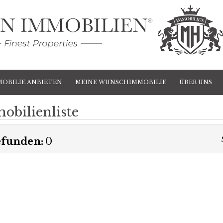
MOBILIE ANBIETEN
MEINE WUNSCHIMMOBILIE
ÜBER UNS
obilienliste
funden:
0