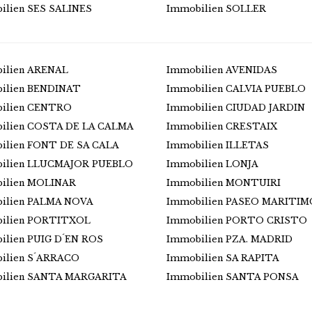
ilien SES SALINES
Immobilien SOLLER
ilien ARENAL
Immobilien AVENIDAS
ilien BENDINAT
Immobilien CALVIA PUEBLO
ilien CENTRO
Immobilien CIUDAD JARDIN
ilien COSTA DE LA CALMA
Immobilien CRESTAIX
ilien FONT DE SA CALA
Immobilien ILLETAS
ilien LLUCMAJOR PUEBLO
Immobilien LONJA
ilien MOLINAR
Immobilien MONTUIRI
ilien PALMA NOVA
Immobilien PASEO MARITIM
ilien PORTITXOL
Immobilien PORTO CRISTO
ilien PUIG D´EN ROS
Immobilien PZA. MADRID
ilien S´ARRACO
Immobilien SA RAPITA
ilien SANTA MARGARITA
Immobilien SANTA PONSA