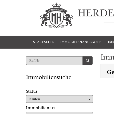
STARTSEITE
IMMOBILIENANGEBOTE
IM
Imm
Ge
Immobiliensuche
Status
Kaufen
Immobilienart