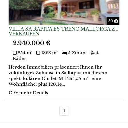
Foto
50
VILLA SA RAPITA ES TRENC MALLORCA ZU
VERKAUFEN
2.940.000 €
254 m²
1363 m²
5 Zimm.
4
Bäder
Herden Immobilien präsentiert Ihnen Ihr
zukünftiges Zuhause in Sa Rápita mit diesem
spektakulären Chalet. Mit 254,55 m² reine
Wohnfläche, plus 120,14...
C-9
: mehr Details
1