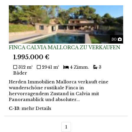
Foto
30
FINCA CALVIA MALLORCA ZU VERKAUFEN
1.995.000 €
312 m²
2941 m²
4 Zimm.
3
Bäder
Herden Immobilien Mallorca verkauft eine
wunderschöne rustikale Finca in
hervorragendem Zustand in Calvia mit
Panoramablick und absoluter...
C-13
: mehr Details
1