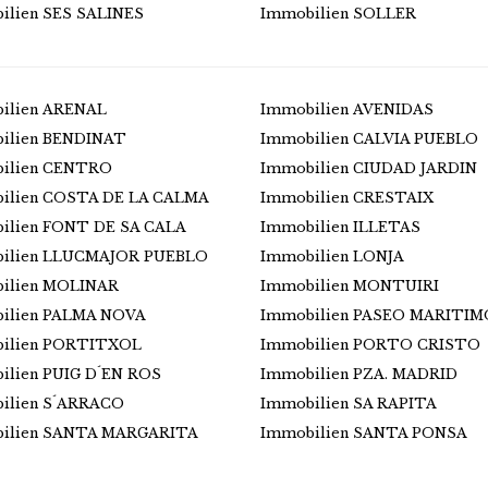
ilien SES SALINES
Immobilien SOLLER
ilien ARENAL
Immobilien AVENIDAS
ilien BENDINAT
Immobilien CALVIA PUEBLO
ilien CENTRO
Immobilien CIUDAD JARDIN
ilien COSTA DE LA CALMA
Immobilien CRESTAIX
ilien FONT DE SA CALA
Immobilien ILLETAS
ilien LLUCMAJOR PUEBLO
Immobilien LONJA
ilien MOLINAR
Immobilien MONTUIRI
ilien PALMA NOVA
Immobilien PASEO MARITIM
ilien PORTITXOL
Immobilien PORTO CRISTO
ilien PUIG D´EN ROS
Immobilien PZA. MADRID
ilien S´ARRACO
Immobilien SA RAPITA
ilien SANTA MARGARITA
Immobilien SANTA PONSA