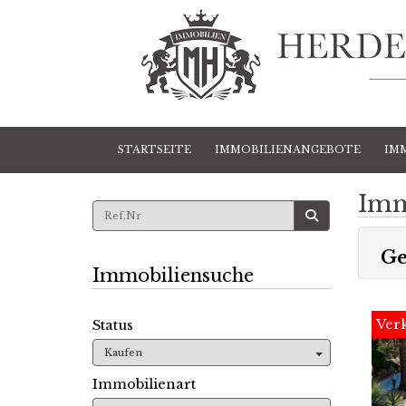
STARTSEITE
IMMOBILIENANGEBOTE
IM
Imm
Ge
Immobiliensuche
Verk
Status
Kaufen
Immobilienart