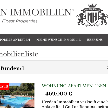
MOBILIE ANBIETEN
MEINE WUNSCHIMMOBILIE
ÜBER UNS
obilienliste
funden:
1
WOHNUNG APARTMENT BENDI
auft
469.000 €
Herden Immobilien verkauft eine h
Anlage Real Golf de Bendinat befin