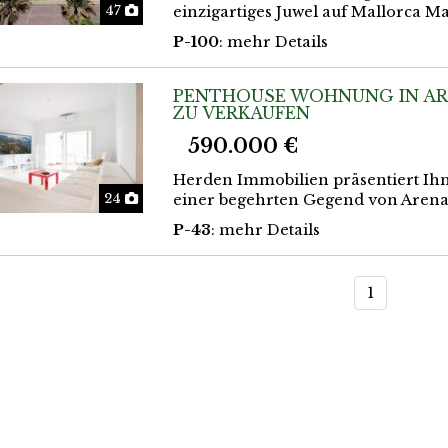
Fotos
47
einzigartiges Juwel auf Mallorca 
P-100
: mehr Details
PENTHOUSE WOHNUNG IN AR
ZU VERKAUFEN
590.000 €
Herden Immobilien präsentiert Ih
Fotos
24
einer begehrten Gegend von Arenal 
P-43
: mehr Details
1