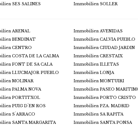
ilien SES SALINES
Immobilien SOLLER
ilien ARENAL
Immobilien AVENIDAS
ilien BENDINAT
Immobilien CALVIA PUEBLO
ilien CENTRO
Immobilien CIUDAD JARDIN
ilien COSTA DE LA CALMA
Immobilien CRESTAIX
ilien FONT DE SA CALA
Immobilien ILLETAS
ilien LLUCMAJOR PUEBLO
Immobilien LONJA
ilien MOLINAR
Immobilien MONTUIRI
ilien PALMA NOVA
Immobilien PASEO MARITIM
ilien PORTITXOL
Immobilien PORTO CRISTO
ilien PUIG D´EN ROS
Immobilien PZA. MADRID
ilien S´ARRACO
Immobilien SA RAPITA
ilien SANTA MARGARITA
Immobilien SANTA PONSA