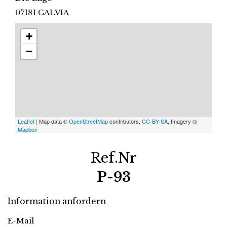
07181 CALVIA
+
−
Leaflet
| Map data ©
OpenStreetMap
contributors,
CC-BY-SA
, Imagery ©
Mapbox
Ref.Nr
P-93
Information anfordern
E-Mail